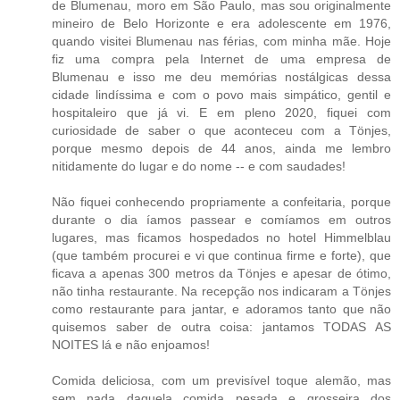
de Blumenau, moro em São Paulo, mas sou originalmente
mineiro de Belo Horizonte e era adolescente em 1976,
quando visitei Blumenau nas férias, com minha mãe. Hoje
fiz uma compra pela Internet de uma empresa de
Blumenau e isso me deu memórias nostálgicas dessa
cidade lindíssima e com o povo mais simpático, gentil e
hospitaleiro que já vi. E em pleno 2020, fiquei com
curiosidade de saber o que aconteceu com a Tönjes,
porque mesmo depois de 44 anos, ainda me lembro
nitidamente do lugar e do nome -- e com saudades!
Não fiquei conhecendo propriamente a confeitaria, porque
durante o dia íamos passear e comíamos em outros
lugares, mas ficamos hospedados no hotel Himmelblau
(que também procurei e vi que continua firme e forte), que
ficava a apenas 300 metros da Tönjes e apesar de ótimo,
não tinha restaurante. Na recepção nos indicaram a Tönjes
como restaurante para jantar, e adoramos tanto que não
quisemos saber de outra coisa: jantamos TODAS AS
NOITES lá e não enjoamos!
Comida deliciosa, com um previsível toque alemão, mas
sem nada daquela comida pesada e grosseira dos