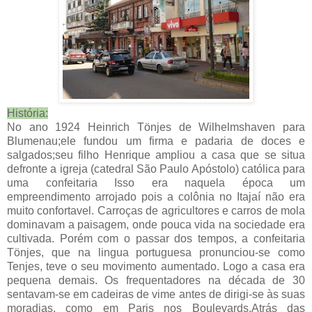
História:
No ano 1924 Heinrich Tönjes de Wilhelmshaven para
Blumenau;ele fundou um firma e padaria de doces e
salgados;seu filho Henrique ampliou a casa que se situa
defronte a igreja (catedral São Paulo Apóstolo) católica para
uma confeitaria Isso era naquela época um
empreendimento arrojado pois a colônia no Itajaí não era
muito confortavel. Carroças de agricultores e carros de mola
dominavam a paisagem, onde pouca vida na sociedade era
cultivada. Porém com o passar dos tempos, a confeitaria
Tönjes, que na lingua portuguesa pronunciou-se como
Tenjes, teve o seu movimento aumentado. Logo a casa era
pequena demais. Os frequentadores na década de 30
sentavam-se em cadeiras de vime antes de dirigi-se às suas
moradias, como em Paris nos Boulevards.Atrás das